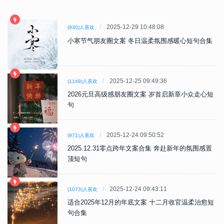
2025-12-29 10:48:08
(930)人喜欢
小寒节气朋友圈文案 冬日温柔氛围感暖心短句合集
2025-12-25 09:49:36
(1149)人喜欢
2026元旦高级感朋友圈文案 岁首启新章小众走心短
句
2025-12-24 09:50:52
(971)人喜欢
2025.12.31零点跨年文案合集 奔赴新年的氛围感置
顶短句
2025-12-24 09:43:11
(1073)人喜欢
适合2025年12月的年底文案 十二月收官温柔治愈短
句合集