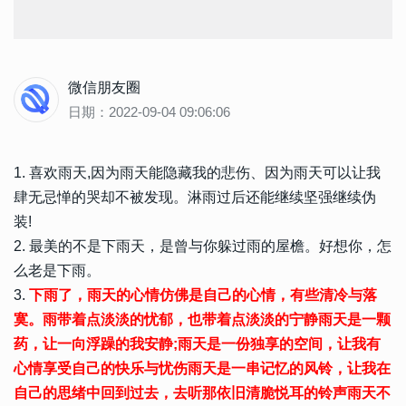
微信朋友圈
日期：2022-09-04 09:06:06
1. 喜欢雨天,因为雨天能隐藏我的悲伤、因为雨天可以让我
肆无忌惮的哭却不被发现。淋雨过后还能继续坚强继续伪
装!
2. 最美的不是下雨天，是曾与你躲过雨的屋檐。好想你，怎
么老是下雨。
3.
下雨了，雨天的心情仿佛是自己的心情，有些清冷与落
寞。雨带着点淡淡的忧郁，也带着点淡淡的宁静雨天是一颗
药，让一向浮躁的我安静;雨天是一份独享的空间，让我有
心情享受自己的快乐与忧伤雨天是一串记忆的风铃，让我在
自己的思绪中回到过去，去听那依旧清脆悦耳的铃声雨天不