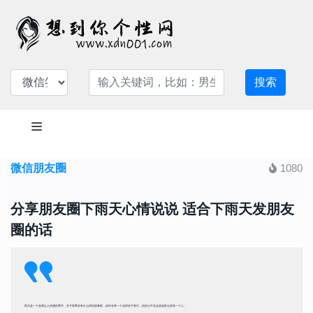
搜索
微信朋友圈
1080
分享朋友圈下雨天心情说说 适合下雨天发朋友
圈的话
雨天是一个容易让人伤感的季节，关于雨季你有什么样的故事呢，或许在每一个这样的下雨天，你的心中总会想起那么样的一个人。