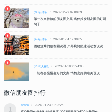
2022-12-29 09:00:09
(781)人喜欢
第一次当伴娘的朋友圈文案 当伴娘发朋友圈的好听
句子
2023-01-04 19:30:05
(848)人喜欢
团建烧烤的朋友圈说说 户外烧烤团建活动发说说
2023-01-18 21:24:05
(1516)人喜欢
一切都会慢慢变好的文案 悄悄变好的唯美说说
微信朋友圈排行
2024-01-23 21:33:25
90930
1
520我爱你复制粘贴带数字 2023最新版的520个我爱你