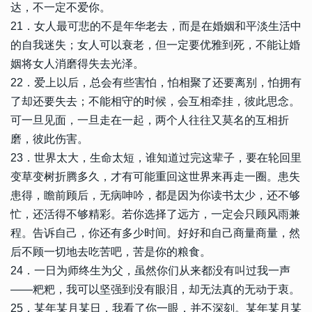
达，不一定不爱你。
21．女人最可悲的不是年华老去，而是在婚姻和平淡生活中
的自我迷失；女人可以衰老，但一定要优雅到死，不能让婚
姻将女人消磨得失去光泽。
22．爱上以后，总会有些害怕，怕相聚了还要离别，怕拥有
了却还要失去；不能相守的时候，会互相牵挂，彼此思念。
可一旦见面，一旦走在一起，两个人往往又莫名的互相折
磨，彼此伤害。
23．世界太大，生命太短，谁知道过完这辈子，要在轮回里
变草变树折腾多久，才有可能重回这世界来再走一圈。患失
患得，瞻前顾后，无病呻吟，都是因为你读书太少，还不够
忙，还活得不够精彩。若你选择了远方，一定会只顾风雨兼
程。告诉自己，你还有多少时间。好好和自己商量商量，然
后不顾一切地去吃苦吧，苦是你的粮食。
24．一日为师终生为父，虽然你们从来都没有叫过我一声
――粑粑，我可以坚强到没有眼泪，却无法真的无动于衷。
25．某年某月某日，我看了你一眼，并不深刻。某年某月某