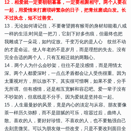
12．相爱就一定要朝朝暮暮，一定要相厮相守。两个人要在
一起，用爱情来打磨琐碎繁杂的日子，把青丝磨成白发。长
不过执念，短不过善变。
13．无论如何请记住，不要奢望拥有猴哥的身材却能着八戒
一样的生活;时间是一把刀，它刻下好多伤痕，但最终也把
我雕成了一朵花，如约绽放。千变万化的是人心 纹丝不动
的才是命运。使人年老的不是岁月，而是理想的失去。没有
完全合适的两个人，只有互相迁就的两颗心。
14．两个人为什么会吵架，往往不是没感情，而是用情太
深。两个人都爱深时，一点点矛盾都会让人受伤很重。因为
太重视对方，所以放不下。其实很可惜啊，如果不爱，分手
无所谓。但有感情，还是相互宽解和容忍吧。爱一辈子没有
不吵架的，但底线是不分手。因为爱就是坚持在一起。
15．人生最曼妙的风景，竟是内心的淡定与从容。朋友要像
茶一样历久弥醇，而不是甜腻的可乐，喧嚣过后，曲终人
散。喜欢的人，要好好珍惜。不喜欢的人，也不要勉强自己
去刻意微笑。可以为朋友做一些改变，只是不要改到面目全