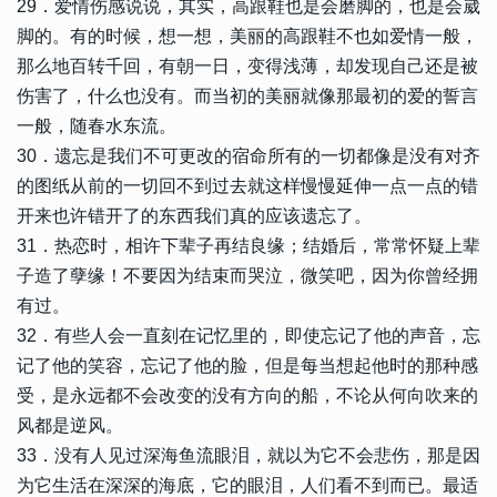
29．爱情伤感说说，其实，高跟鞋也是会磨脚的，也是会崴
脚的。有的时候，想一想，美丽的高跟鞋不也如爱情一般，
那么地百转千回，有朝一日，变得浅薄，却发现自己还是被
伤害了，什么也没有。而当初的美丽就像那最初的爱的誓言
一般，随春水东流。
30．遗忘是我们不可更改的宿命所有的一切都像是没有对齐
的图纸从前的一切回不到过去就这样慢慢延伸一点一点的错
开来也许错开了的东西我们真的应该遗忘了。
31．热恋时，相许下辈子再结良缘；结婚后，常常怀疑上辈
子造了孽缘！不要因为结束而哭泣，微笑吧，因为你曾经拥
有过。
32．有些人会一直刻在记忆里的，即使忘记了他的声音，忘
记了他的笑容，忘记了他的脸，但是每当想起他时的那种感
受，是永远都不会改变的没有方向的船，不论从何向吹来的
风都是逆风。
33．没有人见过深海鱼流眼泪，就以为它不会悲伤，那是因
为它生活在深深的海底，它的眼泪，人们看不到而已。最适