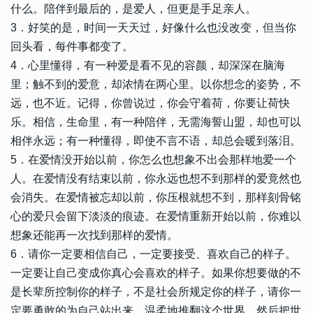
什么。陪伴到最后的，是爱人，但更是手足亲人。
3．好笑的是，时间一天天过，好像什么也没改变，但当你
回头看，每件事都变了。
4．心里懂得，有一种爱是看不见的容颜，却深深在脑海
里；触不到的爱意，却浓情在两心里。以你想念的姿势，不
远，也不近。记得，你曾说过，你会守着荷，你要让荷快
乐。相信，生命里，有一种陪伴，无需海誓山盟，却也可以
相伴永远；有一种懂得，即使不言不语，却总会暖到落泪。
5．在爱情没开始以前，你怎么也想象不出会那样地爱一个
人。在爱情没有结束以前，你永远也想不到那样的爱竟然也
会消失。在爱情被忘却以前，你压根就想不到，那样刻骨铭
心的爱只会留下淡淡的痕迹。在爱情重新开始以前，你难以
想象还能再一次找到那样的爱情。
6．请你一定要相信自己，一定要接受、喜欢自己的样子。
一定要让自己变成你真心会喜欢的样子。如果你想要做的不
是长辈所控制你的样子，不是社会所规定你的样子，请你一
定要勇敢的为自己站出来，温柔地推翻这个世界，然后把世