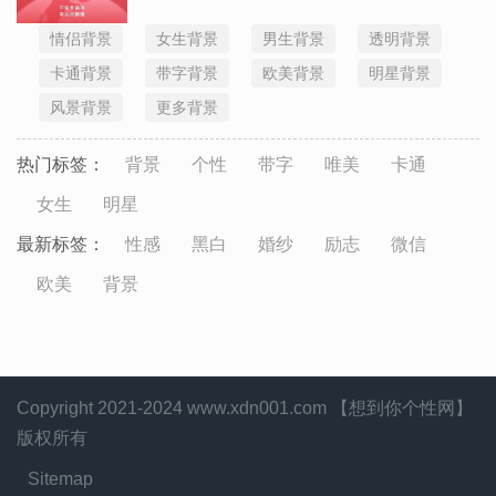
情侣背景
女生背景
男生背景
透明背景
卡通背景
带字背景
欧美背景
明星背景
风景背景
更多背景
热门标签：
背景
个性
带字
唯美
卡通
女生
明星
最新标签：
性感
黑白
婚纱
励志
微信
欧美
背景
Copyright 2021-2024 www.xdn001.com 【想到你个性网】
版权所有
Sitemap