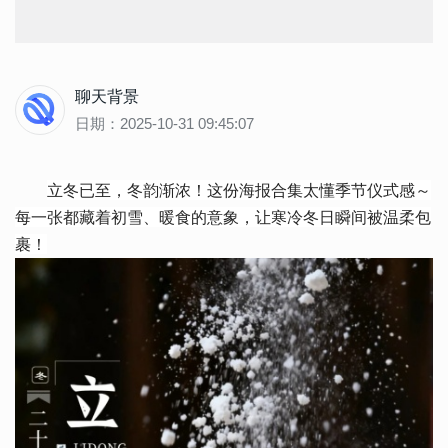
聊天背景
日期：2025-10-31 09:45:07
立冬已至，冬韵渐浓！这份海报合集太懂季节仪式感～
每一张都藏着初雪、暖食的意象，让寒冷冬日瞬间被温柔包
裹！