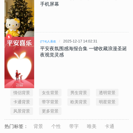
手机屏幕
2025-12-17 14:02:31
(774)人喜欢
平安夜氛围感海报合集 一键收藏浪漫圣诞
夜视觉灵感
情侣背景
女生背景
男生背景
透明背景
卡通背景
带字背景
欧美背景
明星背景
风景背景
更多背景
热门标签：
背景
个性
带字
唯美
卡通