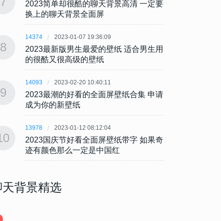
7
7
2023简单却很酷的聊天背景高清 一定要
202
换上的聊天背景全面屏
换上
14374
2023-01-07 19:36:09
14374
8
8
2023最新版男生最爱的壁纸 适合男生用
202
的很酷又很高级的壁纸
的很
14093
2023-02-20 10:40:11
14093
9
9
2023最潮的好看的全面屏壁纸合集 申请
202
成为你的新壁纸
成为
13978
2023-01-12 08:12:04
13978
10
10
2023国庆节好看全面屏壁纸带字 如果奇
202
迹有颜色那么一定是中国红
迹有
聊天背景精选