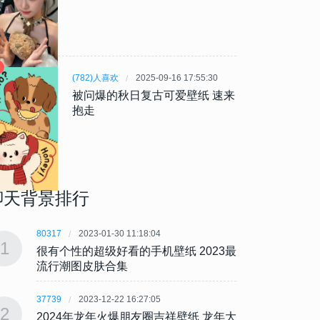
(782)人喜欢
2025-09-16 17:55:30
被问爆的秋日复古可爱壁纸 速来
抱走
聊天背景排行
80317
2023-01-30 11:18:04
80317
1
1
很有个性的超级好看的手机壁纸 2023最
很有个
流行潮图皮肤合集
流行
37739
2023-12-22 16:27:05
37739
2
2
2024年龙年火爆朋友圈吉祥壁纸 龙年大
202