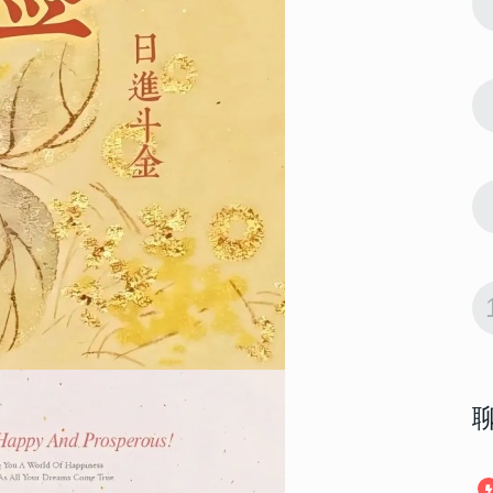
7
高清 一定要
2023简单却很酷的聊天背景高清 一定要
换上的聊天背景全面屏
14374
2023-01-07 19:36:09
8
 适合男生用
2023最新版男生最爱的壁纸 适合男生用
的很酷又很高级的壁纸
14093
2023-02-20 10:40:11
9
纸合集 申请
2023最潮的好看的全面屏壁纸合集 申请
成为你的新壁纸
13978
2023-01-12 08:12:04
10
带字 如果奇
2023国庆节好看全面屏壁纸带字 如果奇
迹有颜色那么一定是中国红