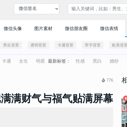
微信头像
图片素材
微信朋友圈
微信表情
男生背景
透明背景
卡通背景
带字背景
欧美背
卡通
女生
明星
最新标签：
性感
黑白
婚纱
776
把满满财气与福气贴满屏幕