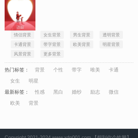
情侣背景
女生背景
男生背景
透明背景
卡通背景
带字背景
欧美背景
明星背景
风景背景
更多背景
热门标签：
背景
个性
带字
唯美
卡通
女生
明星
最新标签：
性感
黑白
婚纱
励志
微信
欧美
背景
Copyright 2021-2024 www.xdn001.com 【想到你个性网】