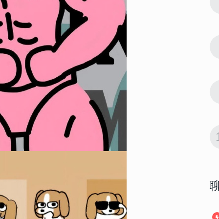
7
高清 一定要
2023简单却很酷的聊天背景高清 一定要
换上的聊天背景全面屏
14374
2023-01-07 19:36:09
8
 适合男生用
2023最新版男生最爱的壁纸 适合男生用
的很酷又很高级的壁纸
14093
2023-02-20 10:40:11
9
纸合集 申请
2023最潮的好看的全面屏壁纸合集 申请
成为你的新壁纸
13978
2023-01-12 08:12:04
10
带字 如果奇
2023国庆节好看全面屏壁纸带字 如果奇
迹有颜色那么一定是中国红