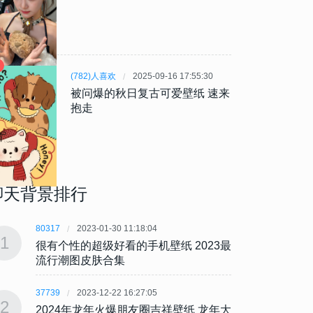
(782)人喜欢
2025-09-16 17:55:30
被问爆的秋日复古可爱壁纸 速来
抱走
聊天背景排行
80317
2023-01-30 11:18:04
80317
1
1
很有个性的超级好看的手机壁纸 2023最
很有个
流行潮图皮肤合集
流行
37739
2023-12-22 16:27:05
37739
2
2
2024年龙年火爆朋友圈吉祥壁纸 龙年大
202