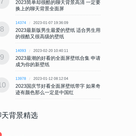
7
7
2023简单却很酷的聊天背景高清 一定要
202
换上的聊天背景全面屏
换上
14374
2023-01-07 19:36:09
14374
8
8
2023最新版男生最爱的壁纸 适合男生用
202
的很酷又很高级的壁纸
的很
14093
2023-02-20 10:40:11
14093
9
9
2023最潮的好看的全面屏壁纸合集 申请
202
成为你的新壁纸
成为
13978
2023-01-12 08:12:04
13978
10
10
2023国庆节好看全面屏壁纸带字 如果奇
202
迹有颜色那么一定是中国红
迹有
聊天背景精选