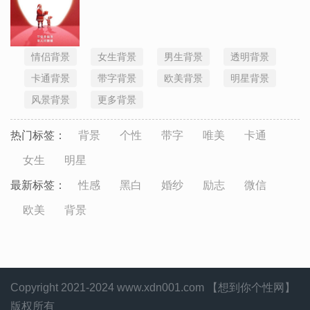
情侣背景
女生背景
男生背景
透明背景
卡通背景
带字背景
欧美背景
明星背景
风景背景
更多背景
热门标签：
背景
个性
带字
唯美
卡通
女生
明星
最新标签：
性感
黑白
婚纱
励志
微信
欧美
背景
Copyright 2021-2024 www.xdn001.com 【想到你个性网】
版权所有