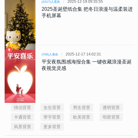
2025-12-19 09:35:55
(1017)人喜欢
2025圣诞壁纸合集 把冬日浪漫与温柔装进
手机屏幕
2025-12-17 14:02:31
(769)人喜欢
平安夜氛围感海报合集 一键收藏浪漫圣诞
夜视觉灵感
情侣背景
女生背景
男生背景
透明背景
卡通背景
带字背景
欧美背景
明星背景
风景背景
更多背景